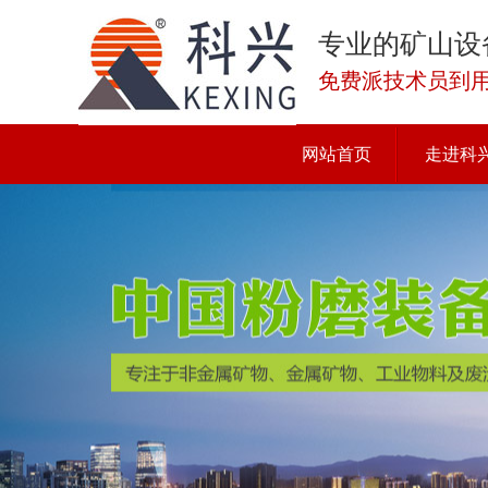
专业的矿山设
免费派技术员到
网站首页
走进科