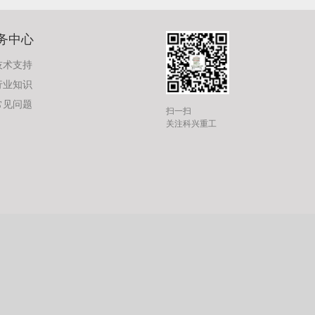
务中心
技术支持
行业知识
常见问题
扫一扫
关注科兴重工