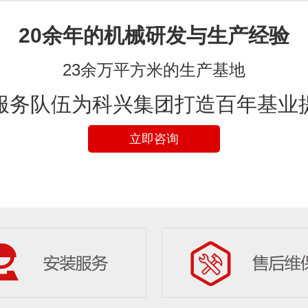
20余年的机械研发与生产经验
23余万平方米的生产基地
服务队伍为科兴集团打造百年基业
立即咨询