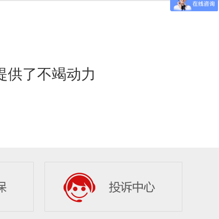
提供了不竭动力