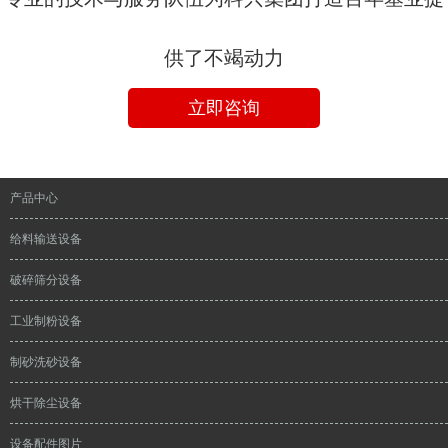
供了不竭动力
立即咨询
产品中心
给料输送设备
破碎筛分设备
工业制粉设备
制砂洗砂设备
烘干除尘设备
设备配件图片