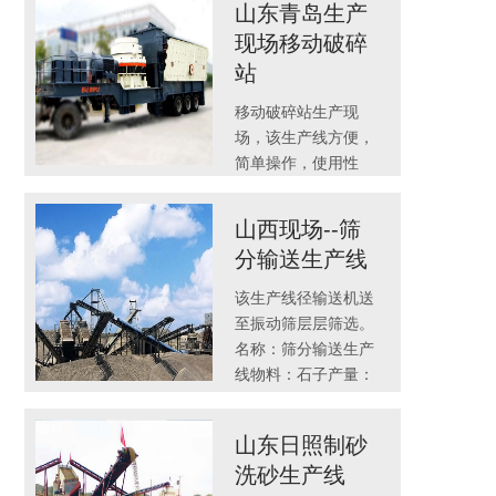
山东青岛生产
现场移动破碎
站
移动破碎站生产现
场，该生产线方便，
简单操作，使用性
强。名称：移动破碎站生产线加工物料：方解石
产量：20-100吨/时产设备配套：料仓、振动给
山西现场--筛
料机 圆锥式破碎机 振动筛 控制柜 移动车体…
分输送生产线
2017-9-2 12:43:08
该生产线径输送机送
至振动筛层层筛选。
名称：筛分输送生产
线物料：石子产量：
20-80t/h配置方案：1、皮带输送机 B650-10m 3
条2、振动给料机 GZD-960*3800 1条3、圆振动
山东日照制砂
筛 YZS1860 3台4、洗砂机 XSD-3016 2台…
洗砂生产线
2017-9-2 12:44:19