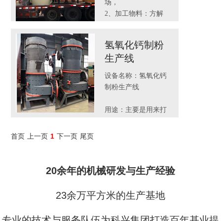
场，
2、加工物料：方解
石 3
、产 量：10-50吨
4、配置设备：振动给料机 GZD-960x3800
氢氧化钙制粉
1台
生产线
…
设备名称：氢氧化钙
2017-11-7 17:14:47
制粉生产线
用途：主要是用来打
磨灰钙，用来生产腻子粉的机械。
首页
上一页
1
下一页
尾页
适用范围：泛用于化工,冶金,建材,制药,食品,石料
等行业.对高岭土,立德粉,碳黑,石膏,滑……
…
20余年的机械研发与生产经验
2020-3-20 10:33:16
23余万平方米的生产基地
专业的技术与服务队伍为科兴集团打造百年基业提