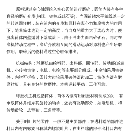
原料通过空心轴颈给入空心圆筒进行磨碎，圆筒内装有各种
直径的磨矿介质
(
钢球、钢棒或砾石等
)
。当圆筒绕水平轴线以一定
的转速回转时，装在筒内的介质和原料在离心力和摩擦力的作用
下，随着筒体达到一定的高度，当自身的重力大于离心力时，便
脱离筒体内壁抛射下落或滚下，由于冲击力而击碎矿石。同时在
磨机转动过程中，磨矿介质相互间的滑动运动对原料也产生研磨
作用。磨碎后的物料通过空心轴颈排出。
机械结构：球磨机由给料部、出料部、回转部、传动部
(
减速
机，小传动齿轮，电机，电控
)
等主要部分组成。中空轴采用铸钢
件，内衬可拆换，回转大齿轮采用铸件滚齿加工，筒体内镶有耐
磨衬板，具有良好的耐磨性。本机运转平稳，工作可靠。
球磨机主机包括筒体，筒体内镶有用耐磨材料制成的衬，有
承载筒体并维系其旋转的轴承，还要有驱动部分，如电动机，和
传动齿轮，皮带轮，三角带等。
关于叫叶片的零件，一般不是主要部件，在进料端的部件进
料口内有内螺旋可称其内螺旋叶片，在出料端的部件出料口内有