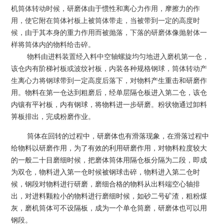
机筒体转动时候，研磨体由于惯性和离心力作用，摩擦力的作
用，使它附在筒体衬板上被筒体带走，当被带到一定的高度时
候，由于其本身的重力作用而被抛落，下落的研磨体像抛射体一
样将筒体内的物料给击碎。
物料由进料装置经入料中空轴螺旋均匀地进入磨机第一仓，
该仓内有阶梯衬板或波纹衬板，内装各种规格钢球，筒体转动产
生离心力将钢球带到一定高度后落下，对物
料产生重击和研磨作
用。物料在第一仓达到粗磨后，经单层隔仓板进入第二仓，该仓
内镶有平衬板，内有钢球，将物料进一步研磨。粉状物通过卸料
箅板排出，完成粉磨作业。
筒体在回转的过程中，研磨体也有滑落现象，在滑落过程中
给物料以研磨作用，为了有效的利用研磨作用，对物料粒度较大
的一般二十目磨细时候，把磨体筒体用隔仓板分隔为二段，即成
为双仓，物料进入第一仓时候被钢球击碎，物料进入第二仓时
候，钢段对物料进行研磨，磨细合格的物料从出料端空心轴排
出，对进料颗粒小的物料进行磨细时候，如砂二号矿渣，粗粉煤
灰，磨机筒体可不设隔板，成为一个单仓筒磨，研磨体也可以用
钢段。