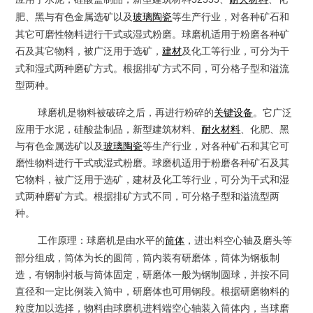
肥、黑与有色金属选矿以及
等生产行业，对各种矿石和
玻璃陶瓷
其它可磨性物料进行干式或湿式粉磨。球磨机适用于粉磨各种矿
石及其它物料，被广泛用于选矿，
及化工等行业，可分为干
建材
式和湿式两种磨矿方式。根据排矿方式不同，可分格子型和溢流
型两种。
球磨机是物料被破碎之后，再进行粉碎的
关键设备
。它广泛
应用于水泥，硅酸盐制品，新型建筑材料、
耐火材料
、化肥、黑
与有色金属选矿以及
玻璃陶瓷
等生产行业，对各种矿石和其它可
磨性物料进行干式或湿式粉磨。球磨机适用于粉磨各种矿石及其
它物料，被广泛用于选矿，建材及化工等行业，可分为干式和湿
式两种磨矿方式。根据排矿方式不同，可分格子型和溢流型两
种。
工作原理：
球磨机是由水平的
，进出料空心轴及磨头等
筒体
部分组成，筒体为长的圆筒，筒内装有研磨体，筒体为钢板制
造，有钢制衬板与筒体固定，研磨体一般为钢制圆球，并按不同
直径和一定比例装入筒中，研磨体也可用钢段。根据研磨物料的
粒度加以选择，物料由球磨机进料端空心轴装入筒体内，当球磨